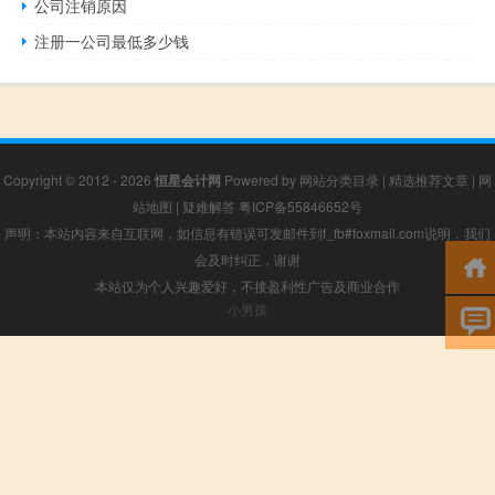
公司注销原因
注册一公司最低多少钱
Copyright © 2012 - 2026
恒星会计网
Powered by
网站分类目录
|
精选推荐文章
|
网
站地图
|
疑难解答
粤ICP备55846652号
声明：本站内容来自互联网，如信息有错误可发邮件到f_fb#foxmail.com说明，我们
会及时纠正，谢谢
本站仅为个人兴趣爱好，不接盈利性广告及商业合作
小男孩