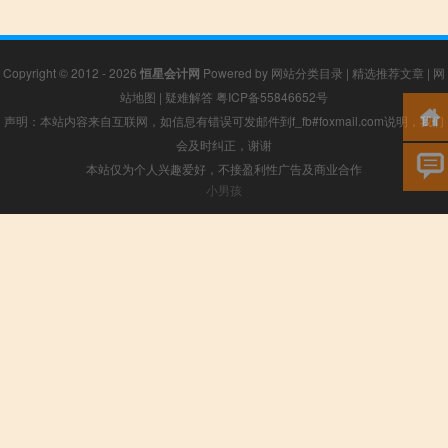
Copyright © 2012 - 2026
恒星会计网
Powered by
网站分类目录
|
精选推荐文章
|
网
站地图
|
疑难解答
粤ICP备55846652号
声明：本站内容来自互联网，如信息有错误可发邮件到f_fb#foxmail.com说明，我们
会及时纠正，谢谢
本站仅为个人兴趣爱好，不接盈利性广告及商业合作
小男孩