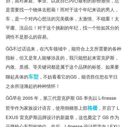
协，面对家庭、事业、以及自己内心最初的那份激情，总
是需要找一个物体去慰藉！而对于这个年纪来说的男人，
车，是一个对内心想法的完美载体，太激情、不稳重！太
平庸、没品位！对于这个挑剔的年纪，找一个恰如其分的
调性不是那么的容易。
ĠĠ不过话说来，在汽车领域中，能符合上文所需要的各种
指标，但又是常人能够涉及的，我只能想起来雷克萨斯，
内敛、质感、等关键词都是属于这个品牌的标签。如果要
车型
聊起具体的
，不妨看看它的GS，能否胜任您在平日
之余所涟漪起的种种情怀！
ĠĠ早在 2005 年，第三代雷克萨斯 GS 率先以 L-finesse
格栅
哲学作为家族设计语言，使用倒梯形上部
，开启了 L
EXUS 雷克萨斯品牌设计的新篇章，这也奠定了 GS 作为
品牌核心车型的地位。此后，L-finesse 设计哲学在 LEXU