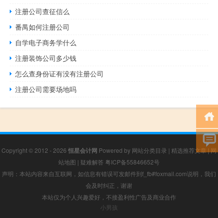
注册公司查征信么
番禺如何注册公司
自学电子商务学什么
注册装饰公司多少钱
怎么查身份证有没有注册公司
注册公司需要场地吗
Copyright © 2012 - 2026
恒星会计网
Powered by
网站分类目录
|
精选推荐文章
|
网
站地图
|
疑难解答
粤ICP备55846652号
声明：本站内容来自互联网，如信息有错误可发邮件到f_fb#foxmail.com说明，我们
会及时纠正，谢谢
本站仅为个人兴趣爱好，不接盈利性广告及商业合作
小男孩