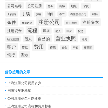
公司名称
公司注册
商标
地址
宋代
劳务
手续
时间
工商局
材料
春节
有限责任公司
攻略
注册公司
条件
注册资本
梦幻西游
注册商标
流程
注册资金
深圳
税务
的人
社保
营业执照
自己的
股东
经营范围
账号
费用
账户
贷款
资质
资金
车辆
还需要
银行
香港
猜你想看的文章
上海注册公司费用多少
回家过年吧群星
公司注册多久可以变更
上海注册公司流程和费用标准