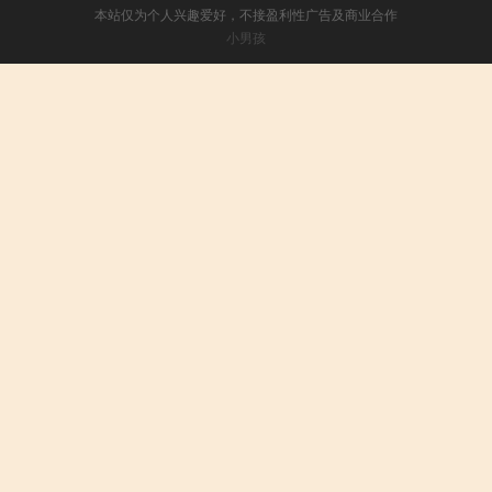
本站仅为个人兴趣爱好，不接盈利性广告及商业合作
小男孩