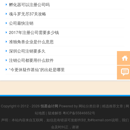
孵化器可以注册公司吗
魂斗罗无尽37关攻略
公司最快注销
2017年注册公司需要多少钱
准独角兽企业是什么意思
深圳公司注销要多久
注销公司都要用什么软件
“今更休疑作甚仙”的出处是哪里
Copyright © 2012 - 2026
恒星会计网
Powered by
网站分类目录
|
精选推荐文章
|
网
站地图
|
疑难解答
粤ICP备55846652号
声明：本站内容来自互联网，如信息有错误可发邮件到f_fb#foxmail.com说明，我们
会及时纠正，谢谢